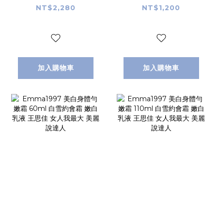
白雪約會霜 嫩白乳
白雪約會霜 嫩白乳
NT$2,280
NT$1,200
液 王思佳 女人我最
液 王思佳 女人我最
大 美麗說達人
大 美麗說達人
加入購物車
加入購物車